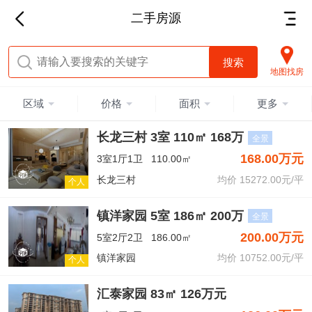
二手房源
地图找房
区域
价格
面积
更多
长龙三村 3室 110㎡ 168万
全景
168.00万元
3室1厅1卫
110.00㎡
长龙三村
均价 15272.00元/平
个人
镇洋家园 5室 186㎡ 200万
全景
200.00万元
5室2厅2卫
186.00㎡
镇洋家园
均价 10752.00元/平
个人
汇泰家园 83㎡ 126万元