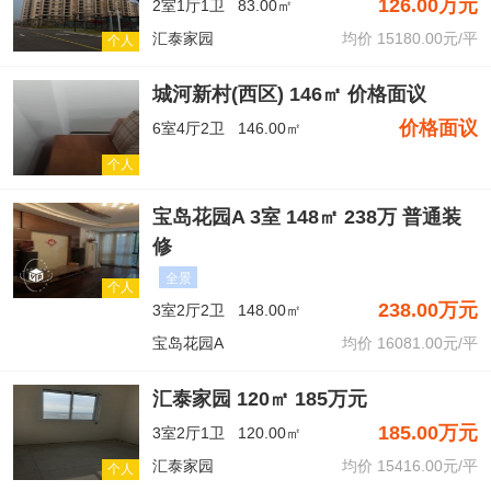
126.00万元
2室1厅1卫
83.00㎡
汇泰家园
均价 15180.00元/平
个人
城河新村(西区) 146㎡ 价格面议
价格面议
6室4厅2卫
146.00㎡
个人
宝岛花园A 3室 148㎡ 238万 普通装
修
全景
个人
238.00万元
3室2厅2卫
148.00㎡
宝岛花园A
均价 16081.00元/平
汇泰家园 120㎡ 185万元
185.00万元
3室2厅1卫
120.00㎡
汇泰家园
均价 15416.00元/平
个人