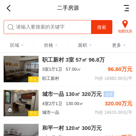
二手房源
地图找房
区域
价格
面积
更多
职工新村 3室 57㎡ 96.8万
96.80万元
3室1厅1卫
57.00㎡
职工新村
均价 16982.00元/平
个人
城市一品 130㎡ 320万元
全景
320.00万元
4室2厅1卫
130.00㎡
城市一品
均价 24615.00元/平
个人
和平一村 120㎡ 300万元