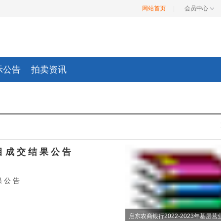
网站首页
|
会员中心
示公告
拍卖资讯
 交 结 果 公 告
 公 告