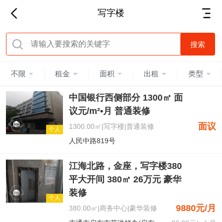
写字楼
不限
租金
面积
出租
类型
中国银行西侧部分 1300㎡ 面
议元/m²•月 普通装修
面议
1300.00㎡|写字楼|普通装修
个人
人民中路819号
江海北路，金座，写字楼380
平大开间 380㎡ 26万元 豪华
装修
个人
9880元/月
380.00㎡|商务中心|豪华装修