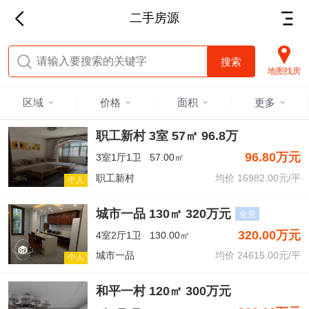
二手房源
地图找房
区域
价格
面积
更多
职工新村 3室 57㎡ 96.8万
96.80万元
3室1厅1卫
57.00㎡
职工新村
均价 16982.00元/平
个人
城市一品 130㎡ 320万元
全景
320.00万元
4室2厅1卫
130.00㎡
城市一品
均价 24615.00元/平
个人
和平一村 120㎡ 300万元